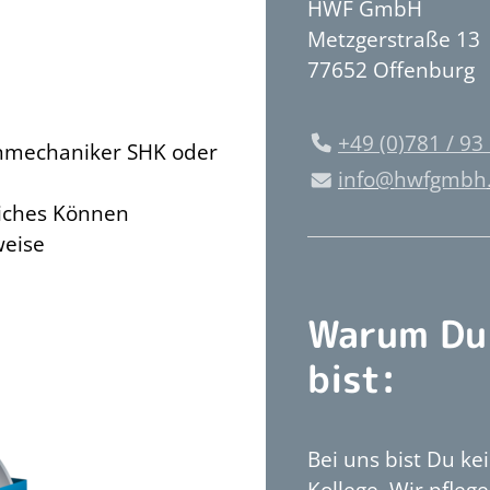
HWF GmbH
Metzgerstraße 13
77652 Offenburg
+49 (0)781 / 93 
enmechaniker SHK oder
nf
hwfgmbh
iches Können
weise
Warum Du 
bist:
Bei uns bist Du ke