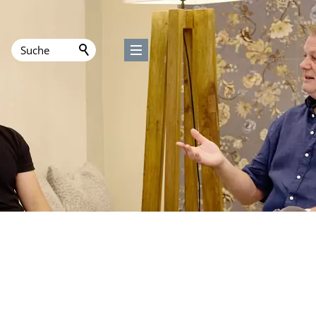
Über 
Leist
Raum 
Jobs
Arbeitg
Stellen
Konta
Impre