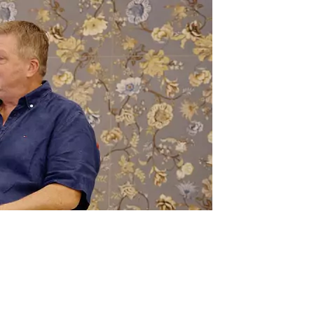
HWF
ungen
für Räume
eber HWF / Fair Worker
angebote
kt
ssum