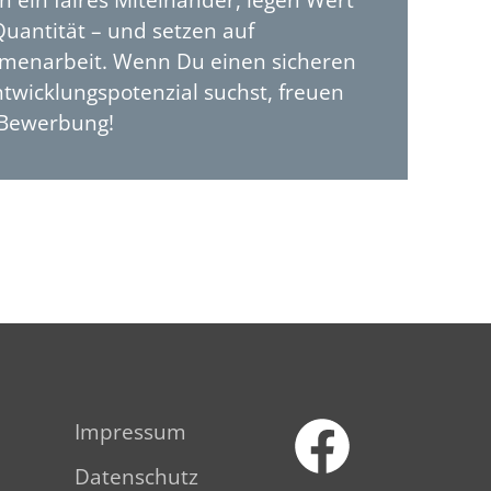
en ein faires Miteinander, legen Wert
 Quantität – und setzen auf
mmenarbeit. Wenn Du einen sicheren
ntwicklungspotenzial suchst, freuen
 Bewerbung!
Impressum
Datenschutz