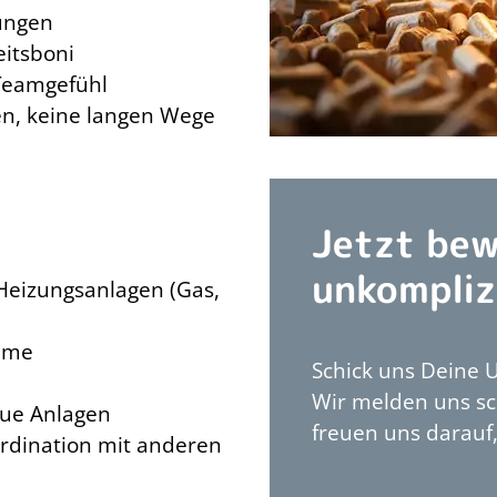
ungen
eitsboni
 Teamgefühl
en, keine langen Wege
Jetzt bew
unkompliz
Heizungsanlagen (Gas,
eme
Schick uns Deine U
Wir melden uns sch
ue Anlagen
freuen uns darauf
rdination mit anderen