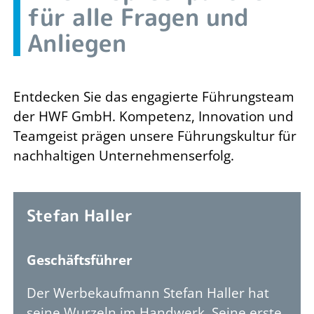
für alle Fragen und
Raum für Räume
Anliegen
Jobs
Kontakt
Entdecken Sie das engagierte Führungsteam
der HWF GmbH. Kompetenz, Innovation und
Impressum
Teamgeist prägen unsere Führungskultur für
nachhaltigen Unternehmenserfolg.
Datenschutz
Stefan Haller
Geschäftsführer
Der Werbekaufmann Stefan Haller hat
seine Wurzeln im Handwerk. Seine erste